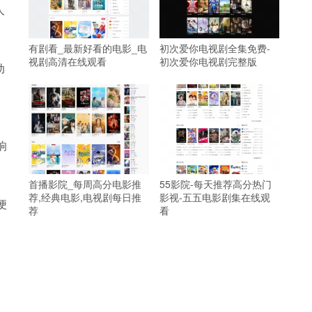
人
有剧看_最新好看的电影_电
初次爱你电视剧全集免费-
视剧高清在线观看
初次爱你电视剧完整版
动
响
首播影院_每周高分电影推
55影院-每天推荐高分热门
荐,经典电影,电视剧每日推
影视-五五电影剧集在线观
便
荐
看