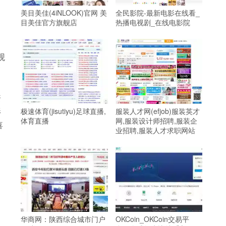
美目美佳(4iNLOOK)官网 美
全民影院-最新电影在线看_
目美佳官方旗舰店
热播电视剧_在线电影院
观
剧
资
影
极速体育(jisutiyu)足球直播,
服装人才网(efjob)服装英才
体育直播
网,服装设计师招聘,服装企
喜
业招聘,服装人才求职网站
华商网：陕西综合城市门户
OKCoin_OKCoin交易平