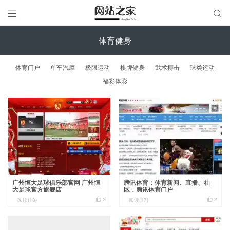


体育健身
体育门户
单车汽摩
极限运动
棋牌健身
武术搏击
球类运动
福彩体彩
广州恒大足球俱乐部官网 广州恒
腾讯体育：体育新闻、直播、社
大足球官方旗舰店
区，腾讯体育门户


2
2
阅读(18)
阅读(17)