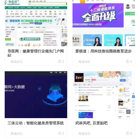
导医网：健康管理行业领先门户网
爱棋道：用科技推动围棋教育进步
站


2
2
阅读(23)
阅读(26)
三体云动：智能化健身房管理系统
武林风吧_百度贴吧


2
2
阅读(22)
阅读(25)