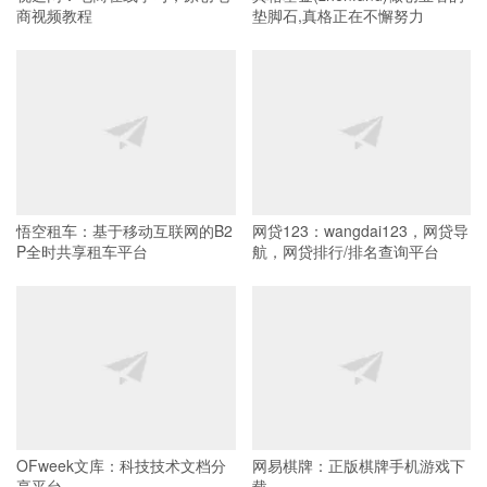
商视频教程
垫脚石,真格正在不懈努力
悟空租车：基于移动互联网的B2
网贷123：wangdai123，网贷导
P全时共享租车平台
航，网贷排行/排名查询平台
OFweek文库：科技技术文档分
网易棋牌：正版棋牌手机游戏下
享平台
载