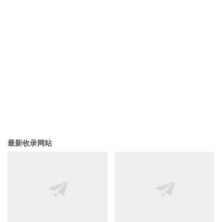
最新收录网站