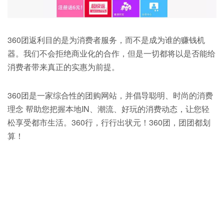
360团返利目的是为消费者服务，而不是成为谁的赚钱机
器。我们不会拒绝商业化的合作，但是一切都将以是否能给
消费者带来真正的实惠为前提。
360团是一家综合性的团购网站，并倡导聪明、时尚的消费
理念 帮助您把握本地IN、潮流、好玩的消费动态，让您轻
松享受都市生活。360行，行行出状元！360团，团团都划
算！