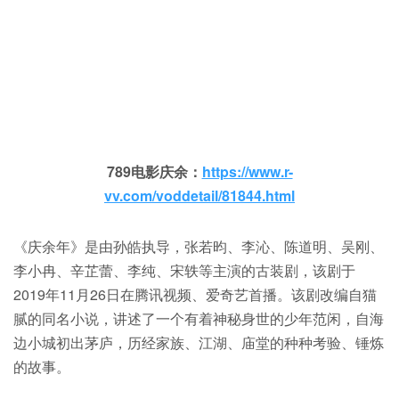
789电影庆余：
https://www.r-
vv.com/voddetail/81844.html
《庆余年》是由孙皓执导，张若昀、李沁、陈道明、吴刚、
李小冉、辛芷蕾、李纯、宋轶等主演的古装剧，该剧于
2019年11月26日在腾讯视频、爱奇艺首播。该剧改编自猫
腻的同名小说，讲述了一个有着神秘身世的少年范闲，自海
边小城初出茅庐，历经家族、江湖、庙堂的种种考验、锤炼
的故事。