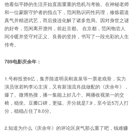
他看似平静的生活开始直面重重的危机与考验。在神秘老师
和一位蒙眼守护者的指点下，范闲熟识药性药理，修炼霸道
真气并精进武艺，而后接连化解了诸多危局。因对身世之谜
的好奇，范闲离开澹州，前赴京都。 在京都，范闲饱尝人
间冷暖并坚守对正义、良善的坚持，书写了一段光彩的人生
传奇。
789电影庆余年：
1.号称投资6亿，集齐陈道明吴刚袁泉等一票老戏骨，实力
演员张若昀李沁主演，又有新顶流肖战做配的《庆余年》，
爆了。微博热搜，播一集能上好几个。网播收视第一的交
椅，稳坐。豆瓣口碑，更猛。开分就是7.9，至今近5万人打
分，稳稳占住了8.0分。
2.知道为什么《庆余年》的评论区戾气那么重了吧，钱难赚