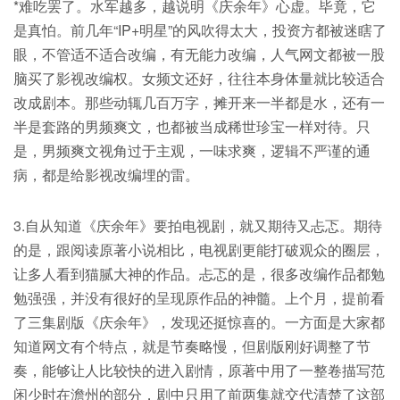
*难吃罢了。水军越多，越说明《庆余年》心虚。毕竟，它
是真怕。前几年“IP+明星”的风吹得太大，投资方都被迷瞎了
眼，不管适不适合改编，有无能力改编，人气网文都被一股
脑买了影视改编权。女频文还好，往往本身体量就比较适合
改成剧本。那些动辄几百万字，摊开来一半都是水，还有一
半是套路的男频爽文，也都被当成稀世珍宝一样对待。只
是，男频爽文视角过于主观，一味求爽，逻辑不严谨的通
病，都是给影视改编埋的雷。
3.自从知道《庆余年》要拍电视剧，就又期待又忐忑。期待
的是，跟阅读原著小说相比，电视剧更能打破观众的圈层，
让多人看到猫腻大神的作品。忐忑的是，很多改编作品都勉
勉强强，并没有很好的呈现原作品的神髓。上个月，提前看
了三集剧版《庆余年》，发现还挺惊喜的。一方面是大家都
知道网文有个特点，就是节奏略慢，但剧版刚好调整了节
奏，能够让人比较快的进入剧情，原著中用了一整卷描写范
闲少时在澹州的部分，剧中只用了前两集就交代清楚了这部