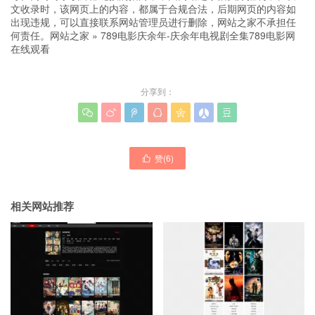
文收录时，该网页上的内容，都属于合规合法，后期网页的内容如
出现违规，可以直接联系网站管理员进行删除，网站之家不承担任
何责任。
网站之家
»
789电影庆余年-庆余年电视剧全集789电影网
在线观看
分享到：







赞(
6
)

相关网站推荐