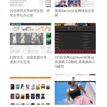
河北师范大学研究生院，研
美国SaLon沙龙网络杂志官
共
究生学位办公室
网
幻想次元：动漫资源分享，
CG自学网(cgzixue)动漫cg
漫友讨论交流
资源网,CG教程,原画插画,C
G模型