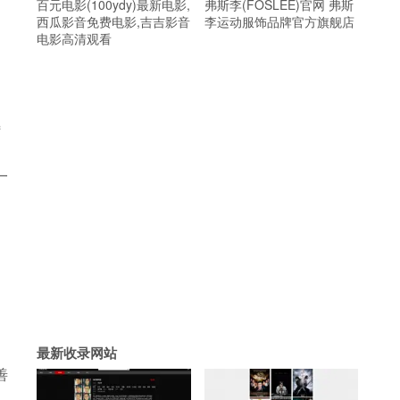
百元电影(100ydy)最新电影,
弗斯李(FOSLEE)官网 弗斯
西瓜影音免费电影,吉吉影音
李运动服饰品牌官方旗舰店
电影高清观看
特
一
户
最新收录网站
善