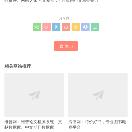
何责任。
网站之家
»
文秘网：114应用范文写作指导
分享到：







赞(
0
)

相关网站推荐
维普网：维普论文检测系统、文
淘书网：特价好书，专业图书电
献数据库、中文期刊数据库
商平台