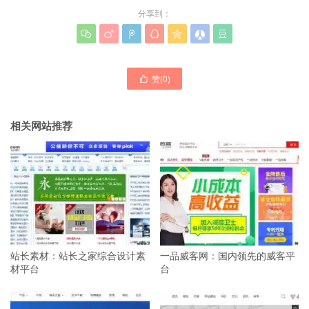
分享到：







赞(
0
)

相关网站推荐
站长素材：站长之家综合设计素
一品威客网：国内领先的威客平
材平台
台