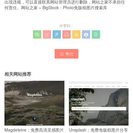
出现违规，可以直接联系网站管理员进行删除，网站之家不承担任
何责任。
网站之家
»
BigStock：Photo免版税图片搜索库
分享到：







赞(
0
)

相关网站推荐
Magdeleine：免费高清灵感图片
Unsplash：免费免版权图片分享