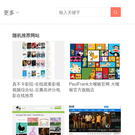
更多

随机推荐网站
真不卡影院-在线观看影视
PaulFrank大嘴猴官网 大嘴
视频综合站-豆瓣高评分电
猴官方旗舰店
影在线推荐