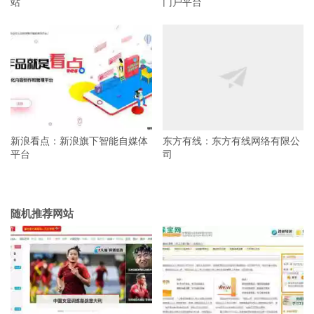
站
门户平台
新浪看点：新浪旗下智能自媒体
东方有线：东方有线网络有限公
平台
司
随机推荐网站