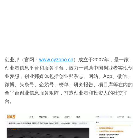
创业邦（官网：
www.cyzone.cn
）成立于2007年，是一家
创业者信息平台和服务平台，致力于帮助中国创业者实现创
业梦想，创业邦媒体包括创业邦杂志、网站、App、微信、
微博、头条号、企鹅号、榜单、研究报告、项目库等在内的
全平台创业信息服务矩阵，打造创业者和投资人的社交平
台。