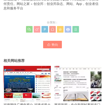
何责任。
网站之家
»
创业邦：创业邦杂志、网站、App，创业者信
息和服务平台
分享到：







赞(
0
)

相关网站推荐
福建网络广播电视台-福建省最大
网易新闻：专业新闻时事报道门