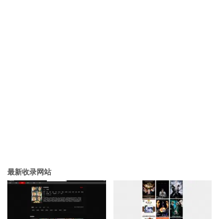
最新收录网站