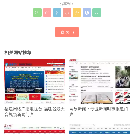
分享到：







赞(
0
)

相关网站推荐
福建网络广播电视台-福建省最大
网易新闻：专业新闻时事报道门
音视频新闻门户
户