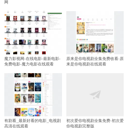
网
魔力影视网-在线电影-最新电影-
原来是你电视剧全集免费收看-原
免费电影-魔力电影在线观看
来是你电视剧在线观看
有剧看_最新好看的电影_电视剧
初次爱你电视剧全集免费-初次爱
高清在线观看
你电视剧完整版