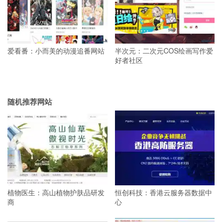
爱看番：小而美的动漫追番网站
半次元：二次元COS绘画写作爱
好者社区
随机推荐网站
植物医生：高山植物护肤品研发
恒创科技：香港云服务器数据中
商
心