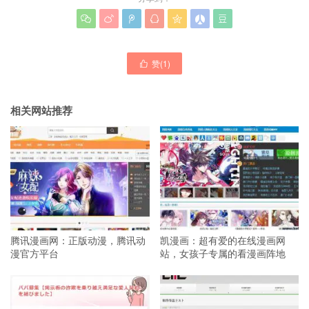







赞(
1
)

相关网站推荐
腾讯漫画网：正版动漫，腾讯动
凯漫画：超有爱的在线漫画网
漫官方平台
站，女孩子专属的看漫画阵地