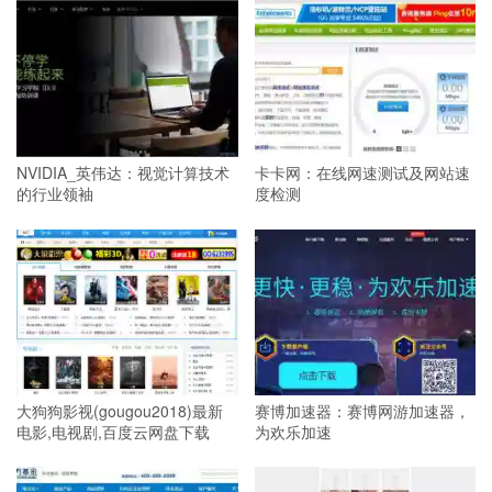
NVIDIA_英伟达：视觉计算技术
卡卡网：在线网速测试及网站速
的行业领袖
度检测
大狗狗影视(gougou2018)最新
赛博加速器：赛博网游加速器，
电影,电视剧,百度云网盘下载
为欢乐加速