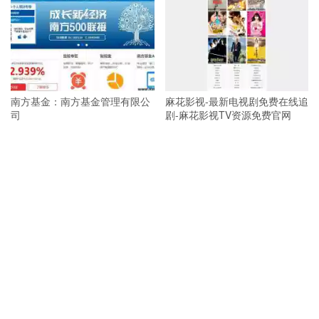
南方基金：南方基金管理有限公
麻花影视-最新电视剧免费在线追
司
剧-麻花影视TV资源免费官网