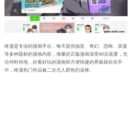
咚漫是专业的漫画平台，每天提供搞笑、奇幻、恐怖、浪漫
等多种题材的漫画内容，海量的正版漫画深受90后喜爱，无
论何时何地，好看好玩的漫画和方便快捷的界面就在你手
中，咚漫热门作品被二次元人群热烈追捧。