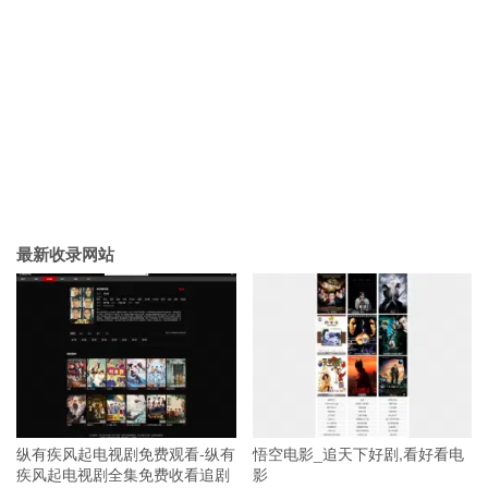
最新收录网站
纵有疾风起电视剧免费观看-纵有
悟空电影_追天下好剧,看好看电
疾风起电视剧全集免费收看追剧
影