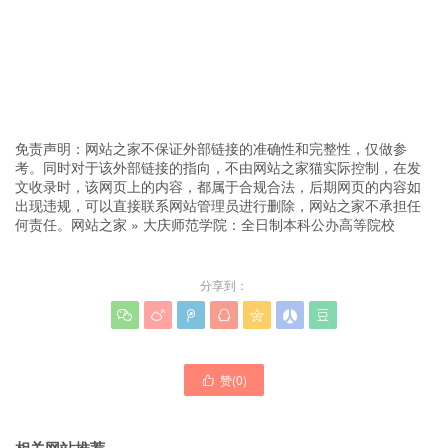
免责声明：网站之家不保证外部链接的准确性和完整性，仅做参
考。同时对于该外部链接的指向，不由网站之家猫实际控制，在发
文收录时，该网页上的内容，都属于合规合法，后期网页的内容如
出现违规，可以直接联系网站管理员进行删除，网站之家不承担任
何责任。
网站之家
»
大庆师范学院：全日制本科公办高等院校
分享到：







赞(
0
)
