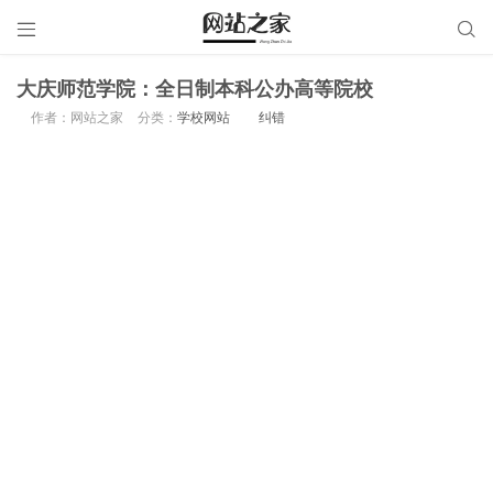


大庆师范学院：全日制本科公办高等院校
作者：网站之家
分类：
学校网站
纠错