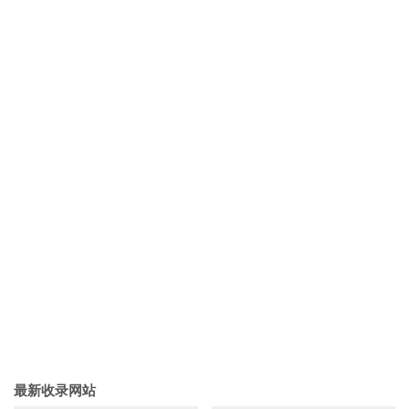
最新收录网站