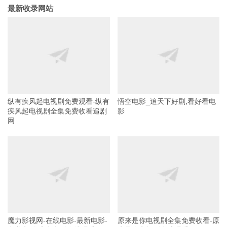
最新收录网站
纵有疾风起电视剧免费观看-纵有
悟空电影_追天下好剧,看好看电
疾风起电视剧全集免费收看追剧
影
网
魔力影视网-在线电影-最新电影-
原来是你电视剧全集免费收看-原