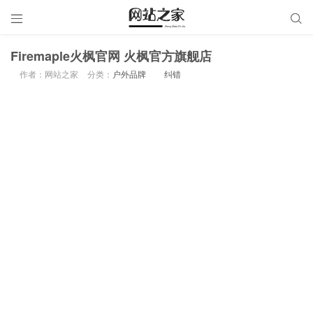


Firemaple火枫官网 火枫官方旗舰店
作者：网站之家
分类：
户外品牌
纠错