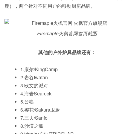
鹿），两个针对不同用户的移动厨房品牌。
Firemaple火枫官网首页截图
其他的户外炉具品牌还有：
1.康尔/KingCamp
2.岩谷Iwatan
3.欧文的派对
4.海岩Searock
5.公狼
6.樱花/Sakura卫厨
7.三夫/Sanfo
8.沙漠之狐
9.tripolar户外/TRIPOLAR