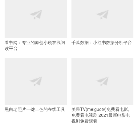
看书网：专业的原创小说在线阅
千瓜数据：小红书数据分析平台
读平台
黑白老照片一键上色的在线工具
美果TV(meiguotv)免费看电影,
免费看电视剧,2021最新电影电
视剧免费观看