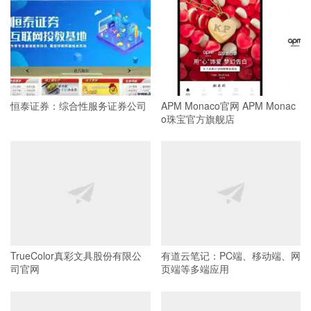
恒泰证券：综合性服务证券公司
APM Monaco官网 APM Monac
o珠宝官方旗舰店
TrueColor真彩文具股份有限公
有道云笔记：PC端、移动端、网
司官网
页端等多端应用