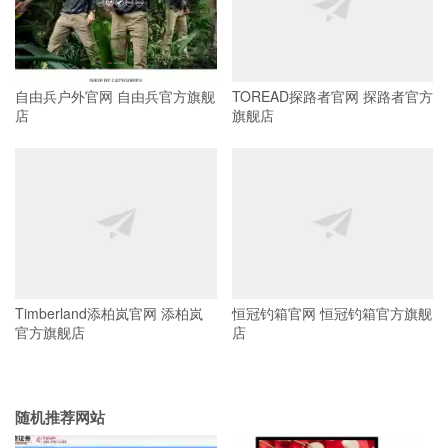
自由兵户外官网 自由兵官方旗舰
TOREAD探路者官网 探路者官方
店
旗舰店
Timberland添柏岚官网 添柏岚
恒冠钓箱官网 恒冠钓箱官方旗舰
官方旗舰店
店
随机推荐网站