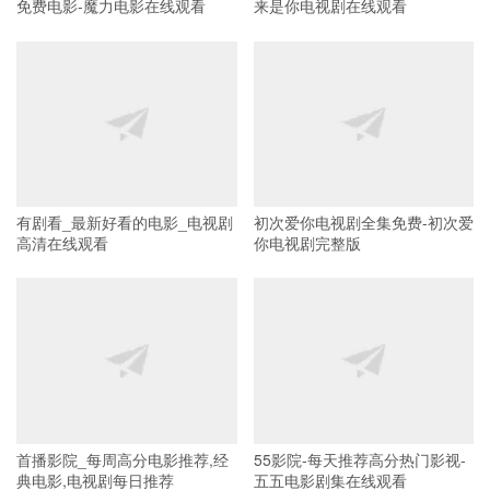
免费电影-魔力电影在线观看
来是你电视剧在线观看
有剧看_最新好看的电影_电视剧
初次爱你电视剧全集免费-初次爱
高清在线观看
你电视剧完整版
首播影院_每周高分电影推荐,经
55影院-每天推荐高分热门影视-
典电影,电视剧每日推荐
五五电影剧集在线观看