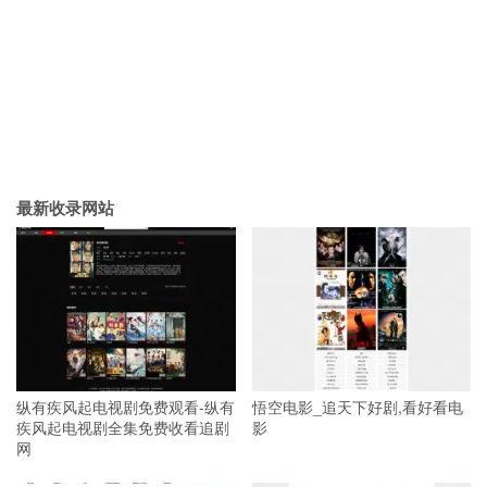
最新收录网站
纵有疾风起电视剧免费观看-纵有
悟空电影_追天下好剧,看好看电
疾风起电视剧全集免费收看追剧
影
网