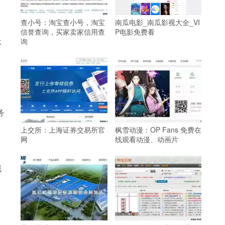
查小号：淘宝查小号，淘宝
南瓜电影_南瓜影视大全_VI
家
信誉查询，买家卖家信用查
P电影免费看
承
询
务
上交所：上海证券交易所官
枫雪动漫：OP Fans 免费在
网
线观看动漫、动画片
域