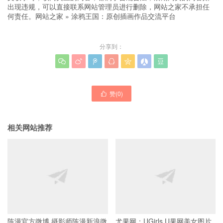
出现违规，可以直接联系网站管理员进行删除，网站之家不承担任
何责任。
网站之家
»
涂鸦王国：原创插画作品交流平台
分享到：







赞(
0
)

相关网站推荐
陈漫官方微博 摄影师陈漫新浪微
尤果网：UGirls U果网美女图片