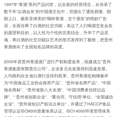
1997年“青酒”系列产品问世，以全新的经营理念，从传承了
数千年“以酒会友”的中国酒文化中，挖掘出了通俗易懂、朗
朗上口、极富音律美的“喝杯青酒，交个朋友”的绝妙广告
语，全面诠释了白酒的社交功能，表达了人们喝酒交友会友
的愿望和目的，以人性与个性的完美结合，升华了产品灵
魂，将白酒的社交功能以艺术的形式发挥到了极致，把贵州
青酒推向了全国知名品牌的高度。
2000年原贵州青溪酒厂进行产权制度改革，组建成立“贵州
青酒集团有限责任公司”，企业多元化发展得到迅速发展。
人均税利在全省白酒行业排列前茅。贵州青酒也相继被评
为“中国食品工业协会推荐产品”、“贵州省名牌产品”、“中国
驰名商标”、“贵州省新八大名酒”、“中国消费者信得过品
牌”、“ 贵州省创新企业”、“重合同、守信用”单位、“全国诚信
企业”、“贵州省知识产权试点单位”，并通过了HACCP食品
管理认证ISO9000质量体系认证、ISO14000环境管理体系