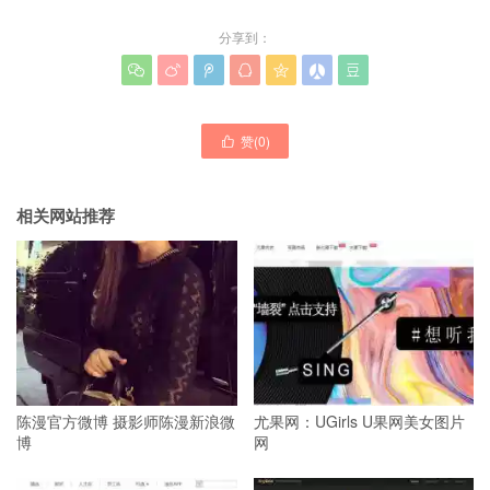
分享到：







赞(
0
)

相关网站推荐
陈漫官方微博 摄影师陈漫新浪微
尤果网：UGirls U果网美女图片
博
网