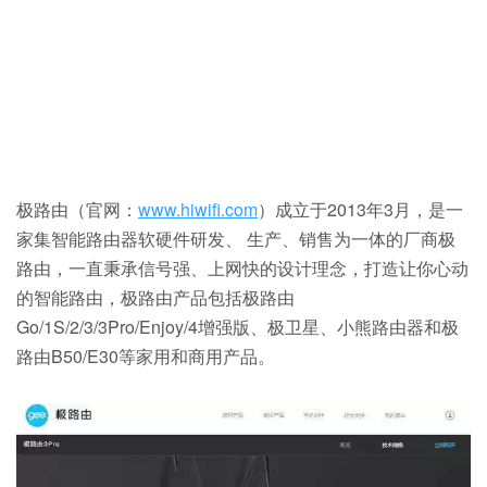
极路由（官网：
www.hiwifi.com
）成立于2013年3月，是一
家集智能路由器软硬件研发、 生产、销售为一体的厂商极
路由，一直秉承信号强、上网快的设计理念，打造让你心动
的智能路由，极路由产品包括极路由
Go/1S/2/3/3Pro/Enjoy/4增强版、极卫星、小熊路由器和极
路由B50/E30等家用和商用产品。