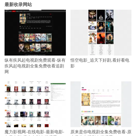
最新收录网站
纵有疾风起电视剧免费观看-纵有
悟空电影_追天下好剧,看好看电
疾风起电视剧全集免费收看追剧
影
网
魔力影视网-在线电影-最新电影-
原来是你电视剧全集免费收看-原