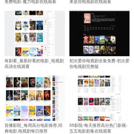
免费电影-魔力电影在线观看
来是你电视剧在线观看
有剧看_最新好看的电影_电视剧
初次爱你电视剧全集免费-初次爱
高清在线观看
你电视剧完整版
首播影院_每周高分电影推荐,经
55影院-每天推荐高分热门影视-
典电影,电视剧每日推荐
五五电影剧集在线观看