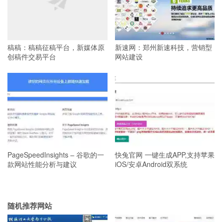
稿稿：稿稿征稿平台，新媒体原
新速网：郑州新速科技，营销型
创稿件交易平台
网站建设
PageSpeedInsights – 谷歌的一
快兔官网 一键生成APP,支持苹果
款网站性能分析与建议
iOS/安卓Android双系统
随机推荐网站