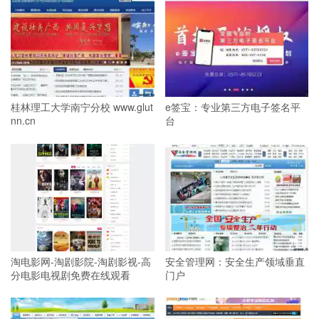
桂林理工大学南宁分校 www.glut
e签宝：专业第三方电子签名平
nn.cn
台
淘电影网-淘剧影院-淘剧影视-高
安全管理网：安全生产领域垂直
分电影电视剧免费在线观看
门户