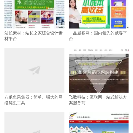
站长素材：站长之家综合设计素
一品威客网：国内领先的威客平
材平台
台
八爪鱼采集器：简单、强大的网
飞数科技：互联网一站式解决方
络爬虫工具
案服务商