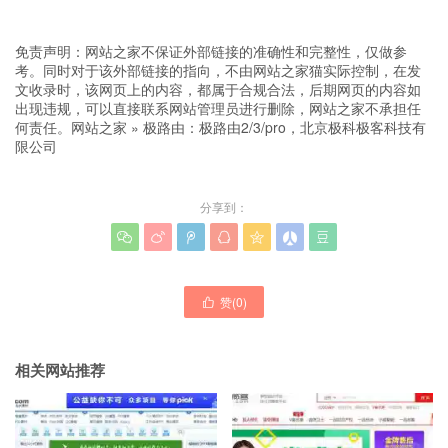
免责声明：网站之家不保证外部链接的准确性和完整性，仅做参
考。同时对于该外部链接的指向，不由网站之家猫实际控制，在发
文收录时，该网页上的内容，都属于合规合法，后期网页的内容如
出现违规，可以直接联系网站管理员进行删除，网站之家不承担任
何责任。
网站之家
»
极路由：极路由2/3/pro，北京极科极客科技有
限公司
分享到：







赞(
0
)

相关网站推荐