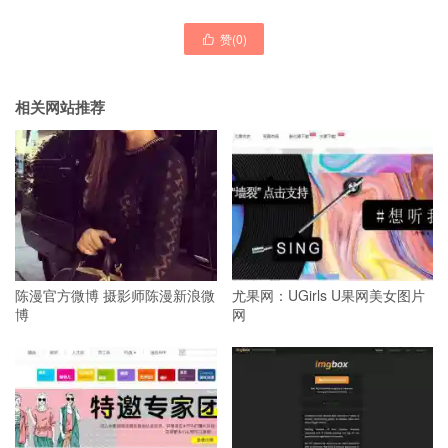
赞(
0
)

相关网站推荐
陈漫官方微博 摄影师陈漫新浪微
尤果网：UGirls U果网美女图片
博
网