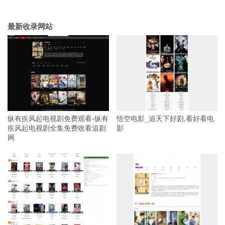
最新收录网站
纵有疾风起电视剧免费观看-纵有
悟空电影_追天下好剧,看好看电
疾风起电视剧全集免费收看追剧
影
网