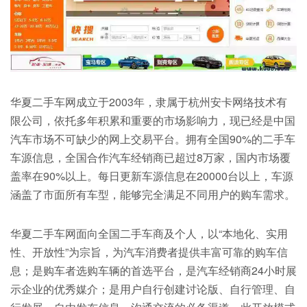
华夏二手车网成立于2003年，隶属于杭州安卡网络技术有
限公司，依托多年积累和重要的市场影响力，现已经是中国
汽车市场不可缺少的网上交易平台。拥有全国90%的二手车
车源信息，全国合作汽车经销商已超过8万家，国内市场覆
盖率在90%以上。每日更新车源信息在20000台以上，车源
涵盖了市面所有车型，能够完全满足不同用户的购车需求。
华夏二手车网面向全国二手车商及个人，以“本地化、实用
性、开放性”为宗旨，为汽车消费者提供丰富可靠的购车信
息；是购车者选购车辆的首选平台，是汽车经销商24小时展
示企业的优秀媒介；是用户自行创建讨论版、自行管理、自