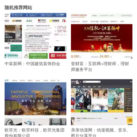
随机推荐网站
中装新网：中国建筑装饰协会
壹财富：互联网+理财师，理财
师服务平台
欧菲光：欧菲科技，欧菲光集团
亲亲动漫网：动漫视频、音乐、
股份有限公司
图片分享平台