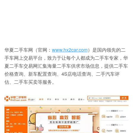
华夏二手车网（官网：
www.hx2car.com
）是国内领先的二
手车网上交易平台，致力于让每个人都成为二手车专家，华
夏二手车交易网汇集海量二手车供求市场信息，提供二手车
价格查询、新车配置查询、4S店电话查询、二手汽车评
估、二手车买卖等服务。