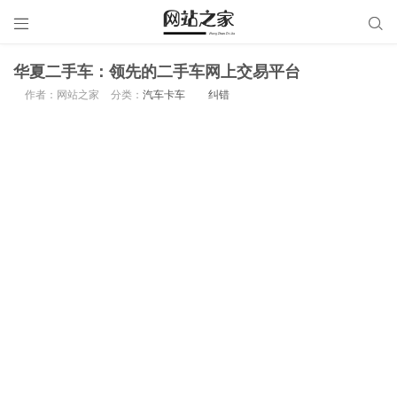


华夏二手车：领先的二手车网上交易平台
作者：网站之家
分类：
汽车卡车
纠错