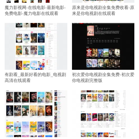
魔力影视网-在线电影-最新电影-
原来是你电视剧全集免费收看-原
免费电影-魔力电影在线观看
来是你电视剧在线观看
有剧看_最新好看的电影_电视剧
初次爱你电视剧全集免费-初次爱
高清在线观看
你电视剧完整版