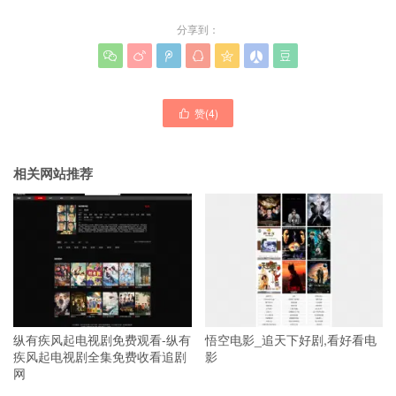
分享到：







赞(
4
)

相关网站推荐
纵有疾风起电视剧免费观看-纵有
悟空电影_追天下好剧,看好看电
疾风起电视剧全集免费收看追剧
影
网