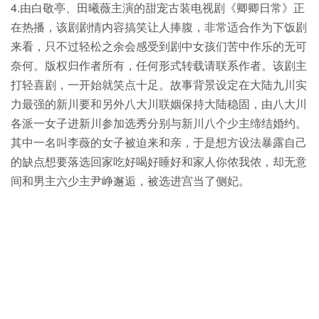
4.由白敬亭、田曦薇主演的甜宠古装电视剧《卿卿日常》正
在热播，该剧剧情内容搞笑让人捧腹，非常适合作为下饭剧
来看，只不过轻松之余会感受到剧中女孩们苦中作乐的无可
奈何。版权归作者所有，任何形式转载请联系作者。该剧主
打轻喜剧，一开始就笑点十足。故事背景设定在大陆九川实
力最强的新川要和另外八大川联姻保持大陆稳固，由八大川
各派一女子进新川参加选秀分别与新川八个少主缔结婚约。
其中一名叫李薇的女子被迫来和亲，于是想方设法暴露自己
的缺点想要落选回家吃好喝好睡好和家人你侬我侬，却无意
间和男主六少主尹峥邂逅，被选进宫当了侧妃。