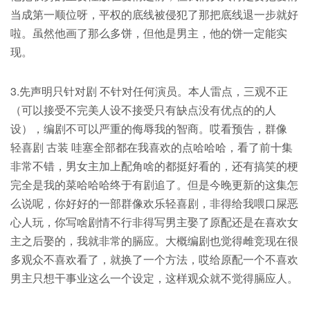
当成第一顺位呀，平权的底线被侵犯了那把底线退一步就好
啦。虽然他画了那么多饼，但他是男主，他的饼一定能实
现。
3.先声明只针对剧 不针对任何演员。本人雷点，三观不正
（可以接受不完美人设不接受只有缺点没有优点的的人
设），编剧不可以严重的侮辱我的智商。哎看预告，群像
轻喜剧 古装 哇塞全部都在我喜欢的点哈哈哈，看了前十集
非常不错，男女主加上配角啥的都挺好看的，还有搞笑的梗
完全是我的菜哈哈哈终于有剧追了。但是今晚更新的这集怎
么说呢，你好好的一部群像欢乐轻喜剧，非得给我喂口屎恶
心人玩，你写啥剧情不行非得写男主娶了原配还是在喜欢女
主之后娶的，我就非常的膈应。大概编剧也觉得雌竞现在很
多观众不喜欢看了，就换了一个方法，哎给原配一个不喜欢
男主只想干事业这么一个设定，这样观众就不觉得膈应人。