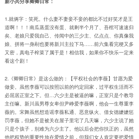
新小兵分享卿卿日常：
1.就俩字：笑死。什么妻不妻妾不妾的都比不过好笑才是王
道啊！！！南瓜蒸蛋没有蛋、就剩半个月了、吾棺可速速归
矣、老娘只爱我自己、传闻中的三少主、亿点点、你真像我
娘、拼将一身剐也要将新川主拉下马……前六集看完梗又多
又密，真电子榨菜了属于是！相信我，如果你不快乐一定来
看这个剧！
2.《卿卿日常》是这么做的：【平权社会的李薇】甘愿为爱
做妾。虽然李薇可以按照以前的约定回家，过平权生活而不
必屈居正室之下。但…六少主是被逼的嘛，正室只是个教导
主任嘛。新川虽男尊女卑但尹峥爱李薇啊，他会一生尊重李
薇的。宋舞虽然想造谣李薇私通、恶意纵火、借女德嬷嬷惩
罚李薇，但她不是被关在屋子里宅了几天嘛，六少主说了她
只是个孩子，别难为六少主了。他以后会把你扶正的，虽然
他把权势的重要性放在爱情之前，但我们女人肯定要把爱情