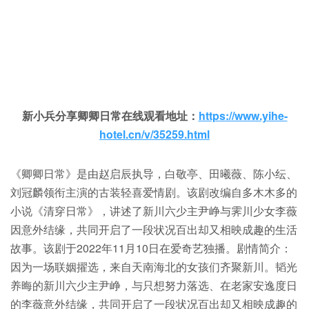
新小兵分享卿卿日常在线观看地址：
https://www.yihe-
hotel.cn/v/35259.html
《卿卿日常》是由赵启辰执导，白敬亭、田曦薇、陈小纭、
刘冠麟领衔主演的古装轻喜爱情剧。该剧改编自多木木多的
小说《清穿日常》，讲述了新川六少主尹峥与霁川少女李薇
因意外结缘，共同开启了一段状况百出却又相映成趣的生活
故事。该剧于2022年11月10日在爱奇艺独播。剧情简介：
因为一场联姻擢选，来自天南海北的女孩们齐聚新川。韬光
养晦的新川六少主尹峥，与只想努力落选、在老家安逸度日
的李薇意外结缘，共同开启了一段状况百出却又相映成趣的