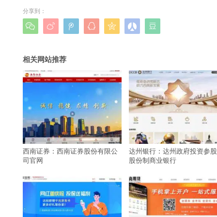
分享到：







相关网站推荐
西南证券：西南证券股份有限公
达州银行：达州政府投资参股
司官网
股份制商业银行