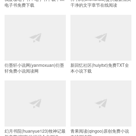
电子书免费下载
干净的文字章节在线阅读
衍墨轩小说网(yanmoxuan)衍墨
新回忆社区(huiyitxt)免费TXT全
轩免费小说阅读网
本小说下载
幻月书院(huanyue123)牧神记最
青果阅读(qingoo)原创免费小说