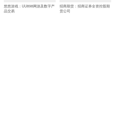
悠悠游戏：UU898网游及数字产
招商期货：招商证券全资控股期
品交易
货公司