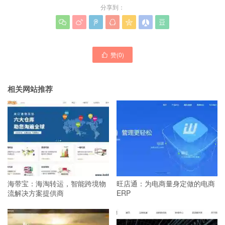
分享到：







赞(
0
)

相关网站推荐
海带宝：海淘转运，智能跨境物
旺店通：为电商量身定做的电商
流解决方案提供商
ERP