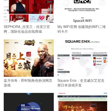
SEPHORA_丝芙兰：丝芙兰官
My WiFi官网 创建我的WiFi二维
网，国际化妆品在线商城
码卡片
蓝月传奇：即时制角色扮演网页
Square Enix：史克威尔艾尼克
游戏
斯日本游戏开发