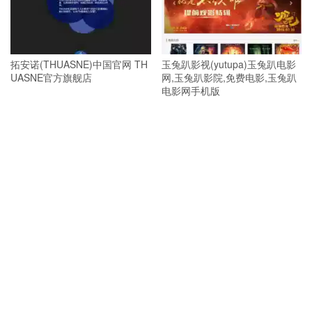
拓安诺(THUASNE)中国官网 TH
玉兔趴影视(yutupa)玉兔趴电影
UASNE官方旗舰店
网,玉兔趴影院,免费电影,玉兔趴
电影网手机版