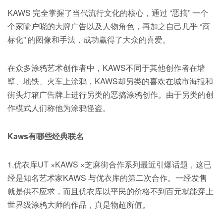
KAWS 完全掌握了当代流行文化的核心，通过 “恶搞” 一个
个家喻户晓的大牌广告以及人物角色，再加之自己几乎 “商
标化” 的图像和手法，成功赢得了大众的喜爱。
在众多涂鸦艺术创作者中，KAWS不同于其他创作者在墙
壁、地铁、火车上涂鸦，KAWS却另类的喜欢在城市海报和
街头灯箱广告牌上进行另类的恶搞涂鸦创作。由于另类的创
作模式人们称他为涂鸦怪盗。
Kaws有哪些经典联名
1.优衣库UT ×KAWS ×芝麻街合作系列最近引爆话题，这已
经是知名艺术家KAWS 与优衣库的第二次合作。一经发售
就是供不应求，而且优衣库以平民的价格不到百元就能穿上
世界级涂鸦大师的作品，真是物超所值。