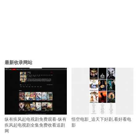
最新收录网站
纵有疾风起电视剧免费观看-纵有
悟空电影_追天下好剧,看好看电
疾风起电视剧全集免费收看追剧
影
网