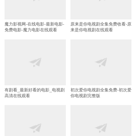
魔力影视网-在线电影-最新电影-
原来是你电视剧全集免费收看-原
免费电影-魔力电影在线观看
来是你电视剧在线观看
有剧看_最新好看的电影_电视剧
初次爱你电视剧全集免费-初次爱
高清在线观看
你电视剧完整版