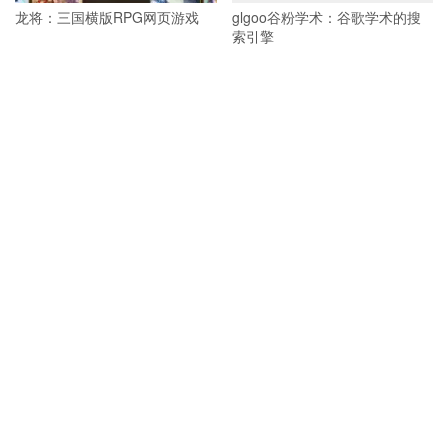
龙将：三国横版RPG网页游戏
glgoo谷粉学术：谷歌学术的搜
索引擎