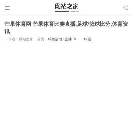


芒果体育网 芒果体育比赛直播,足球/篮球比分,体育资
讯
作者：网站之家
分类：
球类运动
/
直播TV
纠错