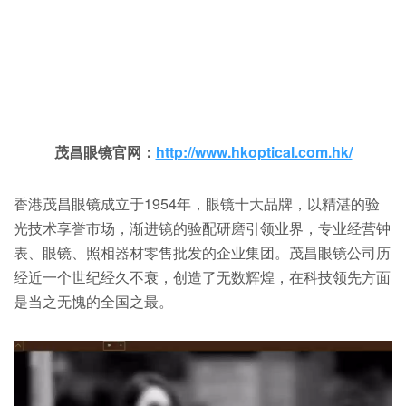
茂昌眼镜官网：
http://www.hkoptical.com.hk/
香港茂昌眼镜成立于1954年，眼镜十大品牌，以精湛的验
光技术享誉市场，渐进镜的验配研磨引领业界，专业经营钟
表、眼镜、照相器材零售批发的企业集团。茂昌眼镜公司历
经近一个世纪经久不衰，创造了无数辉煌，在科技领先方面
是当之无愧的全国之最。