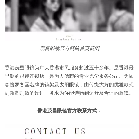
茂昌眼镜官方网站首页截图
香港茂昌眼镜为广大香港市民服务超过五十多年。是香港最
早期的眼镜连锁店，是为人信赖的专业光学服务公司。为顾
客搜罗各国名牌的镜架及太阳眼镜，由传统大方的优雅款式
到新潮别致的设计，务求为你能选购到适舒及合适的眼镜。
香港茂昌眼镜官方联系方式：