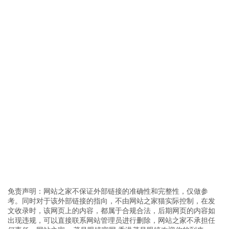
免责声明：网站之家不保证外部链接的准确性和完整性，仅做参
考。同时对于该外部链接的指向，不由网站之家猫实际控制，在发
文收录时，该网页上的内容，都属于合规合法，后期网页的内容如
出现违规，可以直接联系网站管理员进行删除，网站之家不承担任