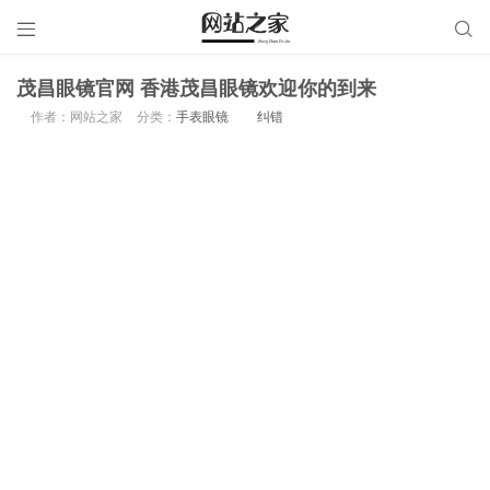


茂昌眼镜官网 香港茂昌眼镜欢迎你的到来
作者：网站之家
分类：
手表眼镜
纠错