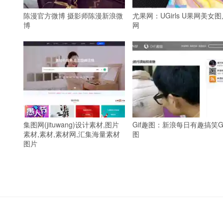
陈漫官方微博 摄影师陈漫新浪微
尤果网：UGirls U果网美女
博
网
集图网(jituwang)设计素材,图片
Gif趣图：新浪每日有趣搞笑G
素材,素材,素材网,汇集海量素材
图
图片