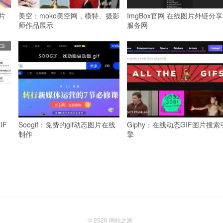
图片
美空：moko美空网，模特、摄影
ImgBox官网 在线图片外链分享
师作品展示
服务网
IF
Soogif：免费的gif动态图片在线
Giphy：在线动态GIF图片搜索
制作
擎
© 2026
网站之家