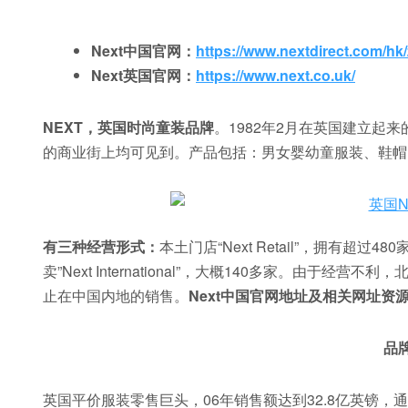
Next中国官网：
https://www.nextdirect.com/hk
Next英国官网：
https://www.next.co.uk/
NEXT，英国时尚童装品牌
。1982年2月在英国建立起
的商业街上均可见到。产品包括：男女婴幼童服装、鞋帽
有三种经营形式：
本土门店“Next Retail”，拥有超过48
卖”Next International”，大概140多家。由于
止在中国内地的销售。
Next中国官网地址及相关网址资
品
英国平价服装零售巨头，06年销售额达到32.8亿英镑