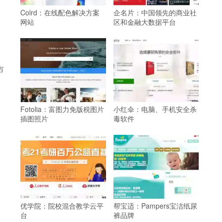
Colrd：在线配色解决方案
企名片：中国领先的商业社
网站
区和金融大数据平台
市
Fotolia：富图力免版税图片
小红伞：电脑、手机安全杀
插图照片
毒软件
优学院：院校混合教学云平
帮宝适：Pampers宝洁纸尿
台
裤品牌