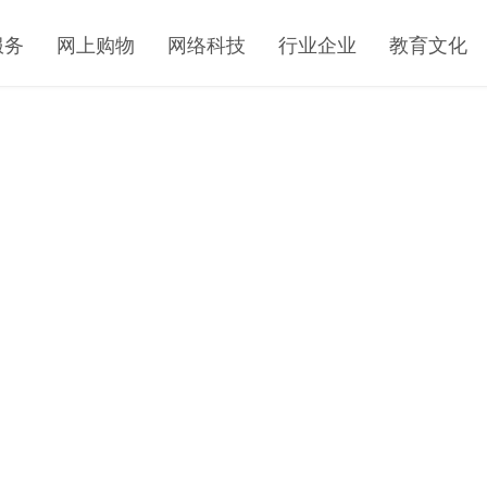
服务
网上购物
网络科技
行业企业
教育文化