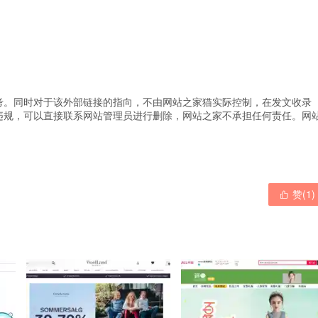
考。同时对于该外部链接的指向，不由网站之家猫实际控制，在发文收录
违规，可以直接联系网站管理员进行删除，网站之家不承担任何责任。
网
赞(
1
)
