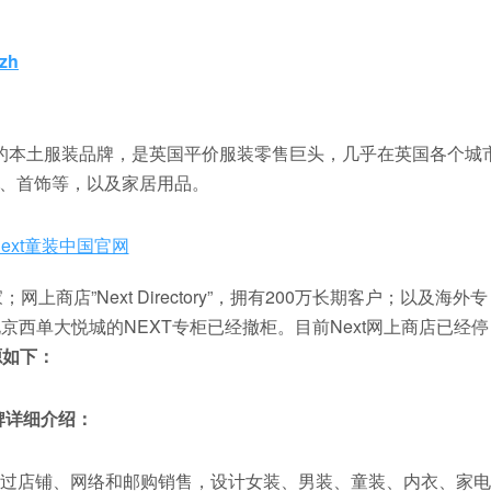
/zh
来的本土服装品牌，是英国平价服装零售巨头，几乎在英国各个城
、首饰等，以及家居用品。
0家；网上商店”Next Directory”，拥有200万长期客户；以及海外专
经营不利，北京西单大悦城的NEXT专柜已经撤柜。目前Next网上商店已经停
源如下：
牌详细介绍：
，通过店铺、网络和邮购销售，设计女装、男装、童装、内衣、家电