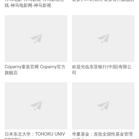
线-神马电影网-神马影视
Coparny童装官网 Coparny官方
欢迎光临东亚银行(中国)有限公
旗舰店
司
日本东北大学：TOHOKU UNIV
华夏基金：首批全国性基金管理