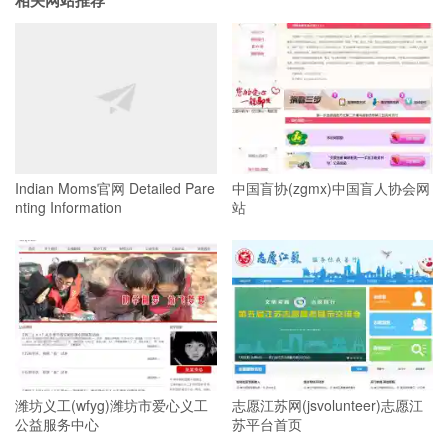
相关网站推荐
Indian Moms官网 Detailed Pare
中国盲协(zgmx)中国盲人协会网
nting Information
站
潍坊义工(wfyg)潍坊市爱心义工
志愿江苏网(jsvolunteer)志愿江
公益服务中心
苏平台首页