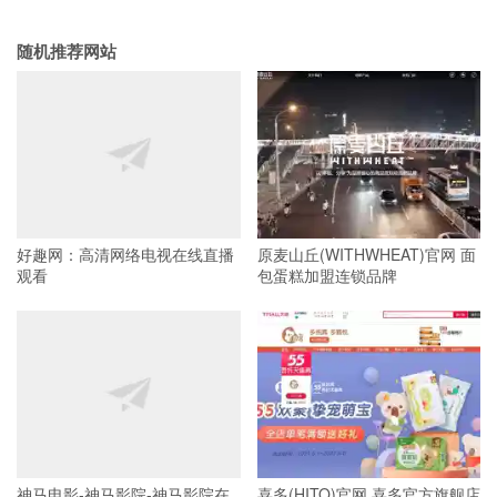
随机推荐网站
好趣网：高清网络电视在线直播
原麦山丘(WITHWHEAT)官网 面
观看
包蛋糕加盟连锁品牌
神马电影-神马影院-神马影院在
喜多(HITO)官网 喜多官方旗舰店