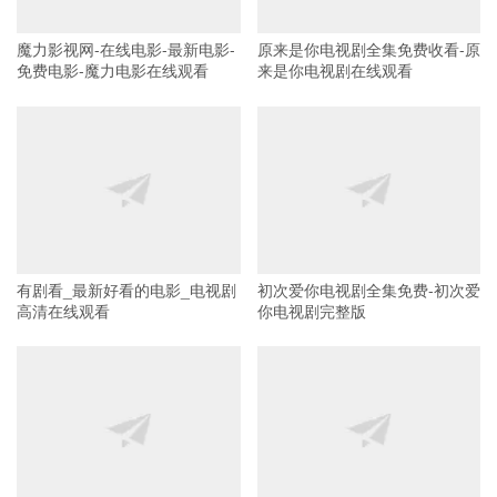
魔力影视网-在线电影-最新电影-
原来是你电视剧全集免费收看-原
免费电影-魔力电影在线观看
来是你电视剧在线观看
有剧看_最新好看的电影_电视剧
初次爱你电视剧全集免费-初次爱
高清在线观看
你电视剧完整版