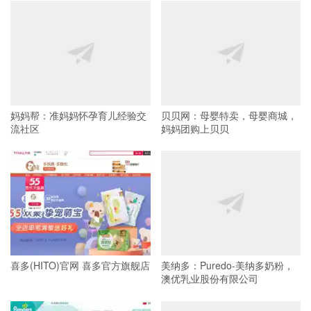
妈妈帮：准妈妈怀孕育儿经验交
贝贝网：母婴特卖，母婴商城，
流社区
妈妈团购上贝贝
喜多(HITO)官网 喜多官方旗舰店
美纳多：Puredo-美纳多奶粉，
澳优乳业股份有限公司