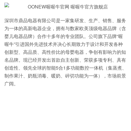
深圳市鼎品电器有限公司是一家集研发、生产、销售、服务
为一体的高新电器企业，拥有与数家欧美顶级电器品牌（含
婴儿电器品牌）合作十多年的专业团队。公司旗下品牌“喔
喔牛”引进国外先进技术并决心长期致力于设计和开发各种
创新型、高品质、高性价比的母婴电器，争创有影响力的知
名品牌。现已经开发出首款自主创新、荣获多项专利、具有
创造性、领先全球的智能5合1多功能数控一体机（集蒸煮、
制作果汁、奶瓶消毒、暖奶、碎切功能为一体），市场前景
广阔。