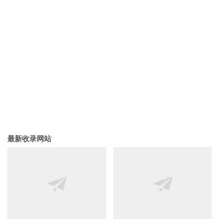
最新收录网站