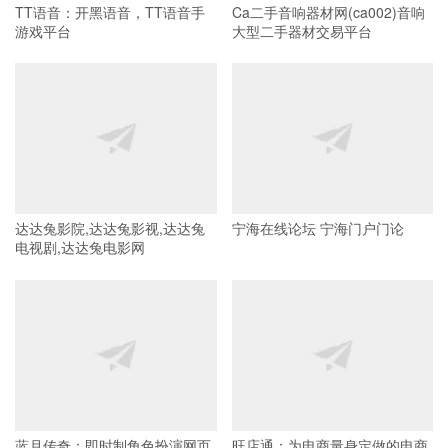
TT语音：开黑语音，TT语音手
Ca二手音响器材网(ca002)音响
游戏平台
大型二手器材交易平台
达达兔影院,达达兔影视,达达兔
宁海在线论坛 宁海门户门论
电视剧,达达兔电影网
蓝月传奇：即时制角色扮演网页
旺店通：为电商量身定做的电商