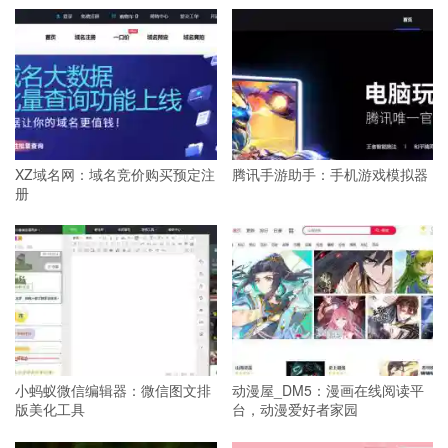
XZ域名网：域名竞价购买预定注
腾讯手游助手：手机游戏模拟器
册
小蚂蚁微信编辑器：微信图文排
动漫屋_DM5：漫画在线阅读平
版美化工具
台，动漫爱好者家园