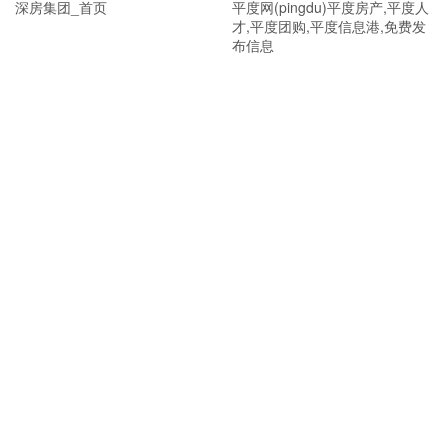
深房集团_首页
平度网(pingdu)平度房产,平度人
才,平度团购,平度信息港,免费发
布信息