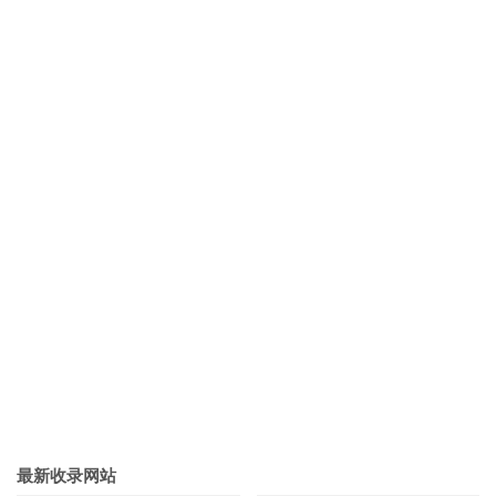
最新收录网站