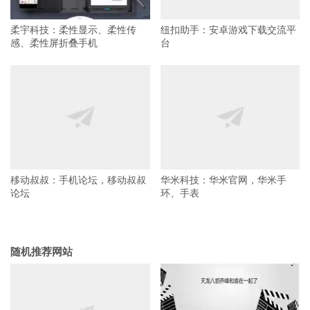
柔宇科技：柔性显示、柔性传
纽扣助手：安卓游戏下载交流平
感、柔性屏折叠手机
台
移动叔叔：手机论坛，移动叔叔
华米科技：华米官网，华米手
论坛
环、手表
随机推荐网站