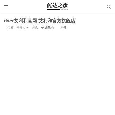


river艾利和官网 艾利和官方旗舰店
作者：网站之家
分类：
手机数码
纠错