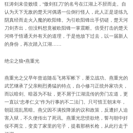
狂涛剑未尝败绩，“傲剑狂刀”的名号在江湖上不胫而走。自
认为天下无敌的楚天河偶遇一位倒行怪人，此人正是逆练九
阴真经而走火入魔的欧阳锋。为引欧阳锋出手切磋，楚天河
刀剑齐出，但没料想竟被欧阳锋一掌震断。倍受打击的楚天
河终于悟通天外有天的道理，于是他放下过去，以一届新人
的身份，再次踏入江湖……
绝尘之狼•燕重光
燕重光之父早年曾追随岳飞将军帐下，屡立战功。燕重光的
武艺继承了父亲刚烈勇猛的特点，自小修习正统外家功夫，
而以暗剑、暗器为不耻，更不屑于江湖流传的旁门左道，更
一直以“忠孝仁义”作为行事的不二法门。只可惜王朝末年，
朝廷混乱黑暗。燕父因不满投降派的议和政策，反遭奸人迫
害入狱，不久便传出了死讯。燕重光悲愤欲绝，誓与朝中奸
佞不两立，变卖了家里的宅子，提着那柄长枪，从此行走于