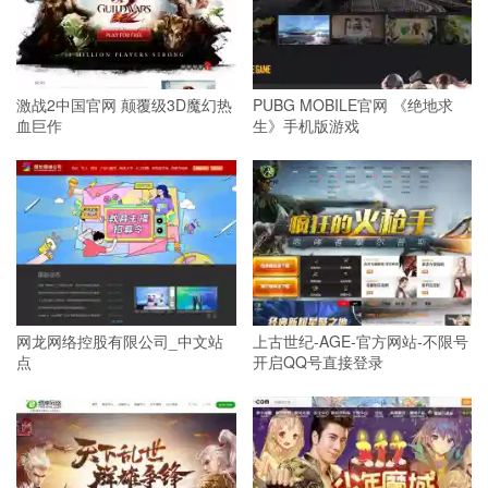
激战2中国官网 颠覆级3D魔幻热
PUBG MOBILE官网 《绝地求
血巨作
生》手机版游戏
网龙网络控股有限公司_中文站
上古世纪-AGE-官方网站-不限号
点
开启QQ号直接登录