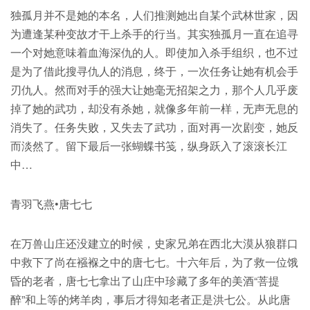
独孤月并不是她的本名，人们推测她出自某个武林世家，因
为遭逢某种变故才干上杀手的行当。其实独孤月一直在追寻
一个对她意味着血海深仇的人。即使加入杀手组织，也不过
是为了借此搜寻仇人的消息，终于，一次任务让她有机会手
刃仇人。然而对手的强大让她毫无招架之力，那个人几乎废
掉了她的武功，却没有杀她，就像多年前一样，无声无息的
消失了。任务失败，又失去了武功，面对再一次剧变，她反
而淡然了。留下最后一张蝴蝶书笺，纵身跃入了滚滚长江
中…
青羽飞燕•唐七七
在万兽山庄还没建立的时候，史家兄弟在西北大漠从狼群口
中救下了尚在襁褓之中的唐七七。十六年后，为了救一位饿
昏的老者，唐七七拿出了山庄中珍藏了多年的美酒“菩提
醉”和上等的烤羊肉，事后才得知老者正是洪七公。从此唐