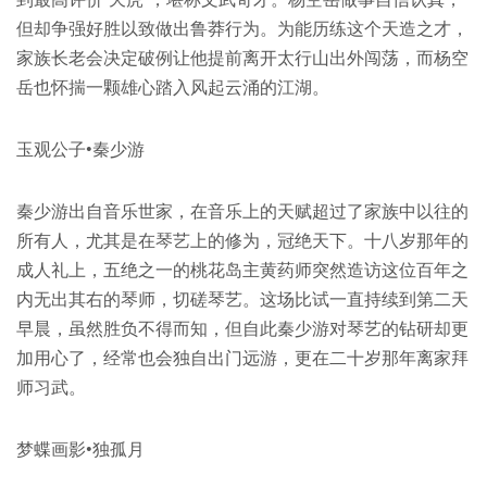
但却争强好胜以致做出鲁莽行为。为能历练这个天造之才，
家族长老会决定破例让他提前离开太行山出外闯荡，而杨空
岳也怀揣一颗雄心踏入风起云涌的江湖。
玉观公子•秦少游
秦少游出自音乐世家，在音乐上的天赋超过了家族中以往的
所有人，尤其是在琴艺上的修为，冠绝天下。十八岁那年的
成人礼上，五绝之一的桃花岛主黄药师突然造访这位百年之
内无出其右的琴师，切磋琴艺。这场比试一直持续到第二天
早晨，虽然胜负不得而知，但自此秦少游对琴艺的钻研却更
加用心了，经常也会独自出门远游，更在二十岁那年离家拜
师习武。
梦蝶画影•独孤月