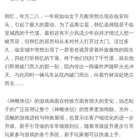
韩忆，年方二八，一年前如仙女下凡般突然出现在临安街
头，引起了极大的轰动。为了远离尘嚣，韩忆选择隐居于临
安城西的千竹溪。最初还有不少风流少年自持才情过人想一
睹芳容，但韩忆的居所却从未对外人打开过大门。没过多
久，临安城中突然出现了一群形色诡异穿着外族服饰的陌生
人，四处打听韩忆的下落。终于他们找到了千竹溪，就在他
们即将破门而入的那一刻，院内传出一阵爆炸声随即火光冲
天。与此同时一辆马车从院内破门而出，向着竹林深处绝尘
而去……
《神雕侠侣》的游戏画面在特效方面有很大的变化，动态粒
子的广泛应用让整个《神雕侠侣》的世界更加绚丽。另外，
流畅的游戏进程与特效展现，也显示出客户端优化的进一步
升级。新手引导做的非常细致到位，随着等级提升逐步引导
玩家参与游戏的各个系统，新手玩家都可以快速上手。