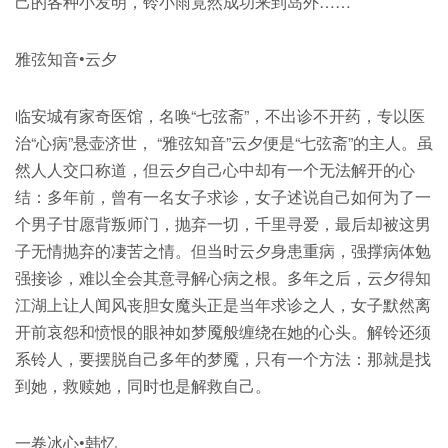
己的各种小发明，铃小雨竟然成功来到岛外……
雅弦知音•云夕
临安城有家奇医馆，名唤“七弦斋”，不出诊不开药，专以医
治“心病”悬壶济世， “雅弦知音”云夕便是“七弦斋”的主人。虽
然人人交口称道，但云夕自己心中却有一个无法解开的心
结：多年前，曾有一名女子求诊，女子述说自己如何为了一
个男子甘愿背叛师门，抛弃一切，千里寻爱，最后却被这男
子无情抛弃的凄苦之情。但当时云夕身患重病，强撑病体勉
强接诊，难以全会其意寻解心病之根。多年之后，云夕得知
江湖上让人闻风丧胆女魔头正是当年求诊之人，女子默然离
开前哀怨和愤恨的眼神如梦魇般缠绕在她的心头。解铃还须
系铃人，要摆脱自己多年的梦魇，只有一个方法：那就是找
到她，救赎她，同时也是解救自己。
一卷冰心•韩忆