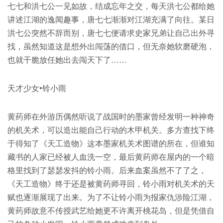
七七和洪七公一见如故，结成忘年之交，每天洪七公都给她
讲述江湖的逸闻趣事，唐七七渐渐对江湖充满了向往。某日
洪七公突然不辞而别，唐七七便请求史家兄弟让自己出外寻
找，虽然知道这是想外出闯荡的借口，但无奈她软磨硬泡，
也就干脆放任她出去闯天下了……
天才少女•铃小雨
黄药师在外游历偶然听说了战国时的墨家曾经发明一种神奇
的机关术，可以造出能自己行动的木甲机关。多方查找下终
于得知了《天工造物》这本墨家机关术图谱的所在，但谁知
藏书的人家已经被人血洗一空，最后黄药师在屋内的一个暗
格里找到了瑟瑟发抖的铃小雨。后来血案虽然不了了之，
《天工造物》终于还是被黄药师寻回，铃小雨对机关术的天
赋也逐渐展现了出来。为了不让铃小雨为报家仇涉险江湖，
黄药师故意不传授武艺给她更不许离开桃花岛，但是凭借自