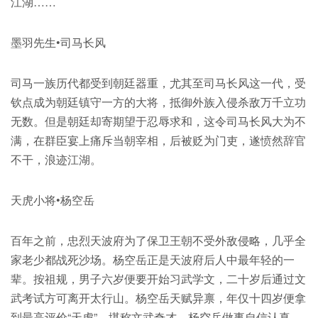
江湖……
墨羽先生•司马长风
司马一族历代都受到朝廷器重，尤其至司马长风这一代，受
钦点成为朝廷镇守一方的大将，抵御外族入侵杀敌万千立功
无数。但是朝廷却寄期望于忍辱求和，这令司马长风大为不
满，在群臣宴上痛斥当朝宰相，后被贬为门吏，遂愤然辞官
不干，浪迹江湖。
天虎小将•杨空岳
百年之前，忠烈天波府为了保卫王朝不受外敌侵略，几乎全
家老少都战死沙场。杨空岳正是天波府后人中最年轻的一
辈。按祖规，男子六岁便要开始习武学文，二十岁后通过文
武考试方可离开太行山。杨空岳天赋异禀，年仅十四岁便拿
到最高评价“天虎”，堪称文武奇才。杨空岳做事自信认真，