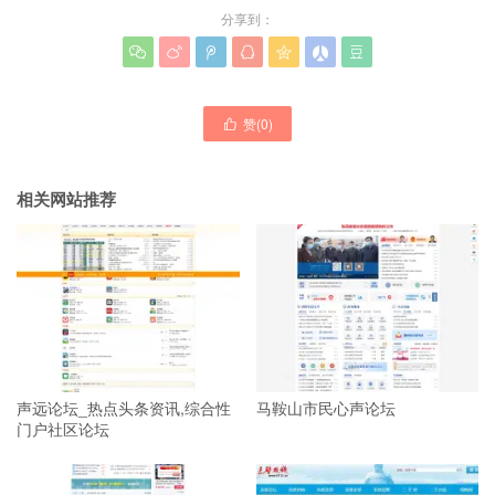
分享到：







赞(
0
)

相关网站推荐
声远论坛_热点头条资讯,综合性
马鞍山市民心声论坛
门户社区论坛