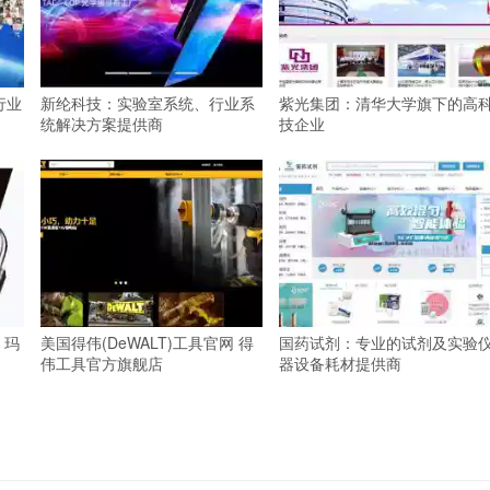
行业
新纶科技：实验室系统、行业系
紫光集团：清华大学旗下的高
统解决方案提供商
技企业
 玛
美国得伟(DeWALT)工具官网 得
国药试剂：专业的试剂及实验
伟工具官方旗舰店
器设备耗材提供商