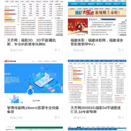
天齐网：福彩3D、3D字谜/藏机
福建体彩：福建体彩网，福建省体
图，专业的彩票资讯网站
育彩票管理中心


2
3
阅读(103)
阅读(30)
智博传媒网(zibocn)彩票专业传媒
天齐网(800820)福彩3d字谜图迷
集团
汇总,3d专家预测


0
2
阅读(126)
阅读(134)