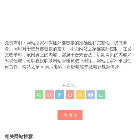
免责声明：网站之家不保证外部链接的准确性和完整性，仅做参
考。同时对于该外部链接的指向，不由网站之家猫实际控制，在发
文收录时，该网页上的内容，都属于合规合法，后期网页的内容如
出现违规，可以直接联系网站管理员进行删除，网站之家不承担任
何责任。
网站之家
»
南瓜电影：正版暗黑专题电影视频体验
分享到：







赞(
0
)

相关网站推荐