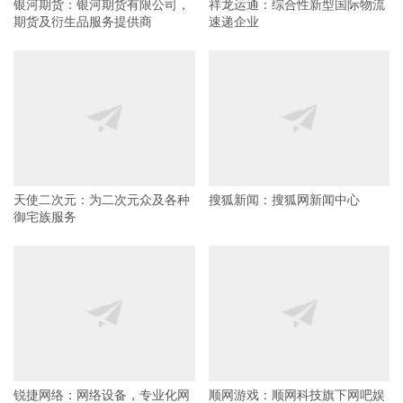
银河期货：银河期货有限公司，
祥龙运通：综合性新型国际物流
期货及衍生品服务提供商
速递企业
天使二次元：为二次元众及各种
搜狐新闻：搜狐网新闻中心
御宅族服务
锐捷网络：网络设备，专业化网
顺网游戏：顺网科技旗下网吧娱