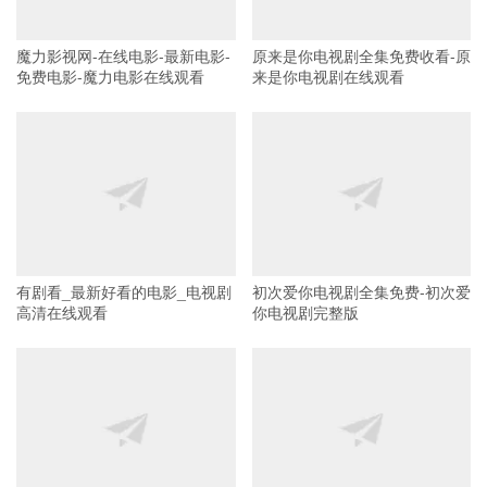
魔力影视网-在线电影-最新电影-
原来是你电视剧全集免费收看-原
免费电影-魔力电影在线观看
来是你电视剧在线观看
有剧看_最新好看的电影_电视剧
初次爱你电视剧全集免费-初次爱
高清在线观看
你电视剧完整版