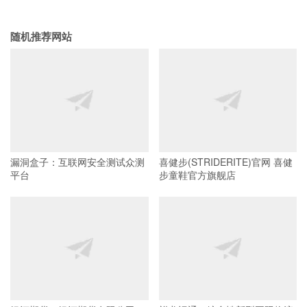
随机推荐网站
漏洞盒子：互联网安全测试众测
喜健步(STRIDERITE)官网 喜健
平台
步童鞋官方旗舰店