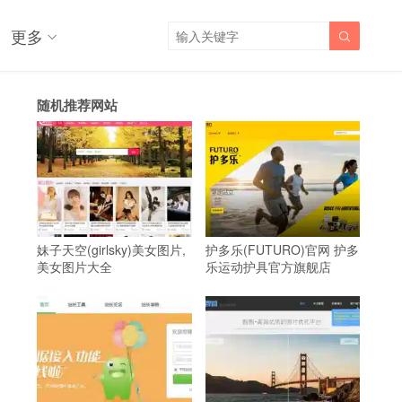
更多

随机推荐网站
妹子天空(girlsky)美女图片,
护多乐(FUTURO)官网 护多
美女图片大全
乐运动护具官方旗舰店