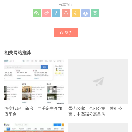
分享到：







赞(
2
)

相关网站推荐
悟空找房：新房、二手房中介加
蛋壳公寓：合租公寓、整租公
盟平台
寓，中高端公寓品牌