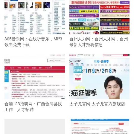
365音乐网：在线听音乐，MP3
台州人力网：台州人才网，台州
歌曲免费下载
最新人才招聘信息
合浦123招聘网：广西合浦县找
太子龙官网 太子龙官方旗舰店
工作、人才招聘