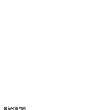
最新收录网站