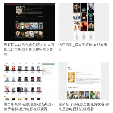
纵有疾风起电视剧免费观看-纵有
悟空电影_追天下好剧,看好看电
疾风起电视剧全集免费收看追剧
影
网
魔力影视网-在线电影-最新电影-
原来是你电视剧全集免费收看-原
免费电影-魔力电影在线观看
来是你电视剧在线观看