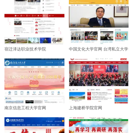
宿迁泽达职业技术学院
中国文化大学官网 台湾私立大学
南京信息工程大学官网
上海建桥学院官网