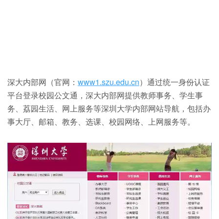
深大内部网（官网：
www1.szu.edu.cn
）通过统一身份认证
平台登录校园公文通，深大内部网提供教师事务、学生事
务、荔园生活、网上服务等深圳大学内部网站导航，包括办
事大厅、邮箱、教务、选课、校园网络、上网服务等。