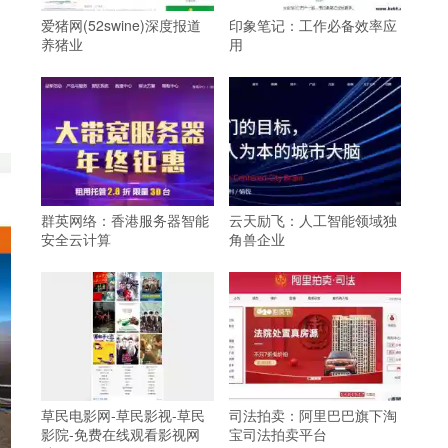
爱猪网(52swine)深度报道
印象笔记：工作必备效率应
养猪业
用
群英网络：香港服务器智能
云天励飞：人工智能领域独
安全云计算
角兽企业
草民电影网-草民影视-草民
司法拍卖：阿里巴巴旗下淘
影院-免费在线观看影视网
宝司法拍卖平台