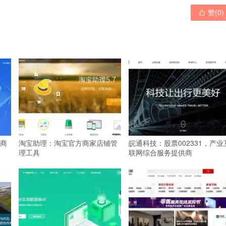
赞(
0
)

商
淘宝助理：淘宝官方商家店铺管
皖通科技：股票002331，产业
理工具
联网综合服务提供商