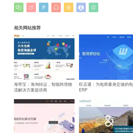







相关网站推荐
海带宝：海淘转运，智能跨境物
旺店通：为电商量身定做的电
流解决方案提供商
ERP