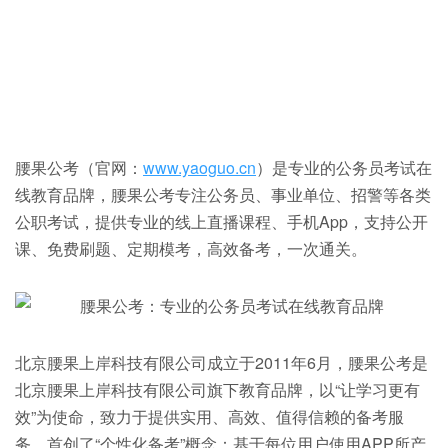
腰果公考（官网：
www.yaoguo.cn
）是专业的公务员考试在
线教育品牌，腰果公考专注公务员、事业单位、招警等各类
公职考试，提供专业的线上直播课程、手机App，支持公开
课、免费刷题、定期模考，高效备考，一次通关。
北京腰果上岸科技有限公司成立于2011年6月，腰果公考是
北京腰果上岸科技有限公司旗下教育品牌，以“让学习更有
效”为使命，致力于提供实用、高效、值得信赖的备考服
务。首创了“个性化备考”概念：基于每位用户使用APP所产