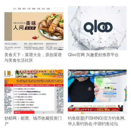
美食天下：菜谱大全，原创菜谱
Qloo官网 兴趣爱好推荐平台
与美食生活社区
炒邮网：邮票、钱币收藏投资门
钓鱼联盟(FISHING)官方钓鱼网,
户
华人垂钓协会,中国钓鱼论坛