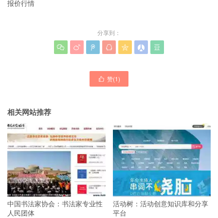
报价行情
分享到：







赞(
1
)

相关网站推荐
中国书法家协会：书法家专业性
活动树：活动创意知识库和分享
人民团体
平台