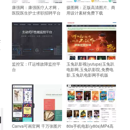
康强网：康强医疗人才网，
摄图网：正版高清图片、商
医院医生护士求职招聘平台
用设计素材免费下载
全
尽
、
监控宝：IT运维故障监控平
玉兔趴影视(yutupa)玉兔趴
台
电影网,玉兔趴影院,免费电
影,玉兔趴电影网手机版
Canva可画官网 千万张图片
80s手机电影(y80s)MP4高